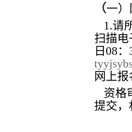
（
一）
1.
扫描电
日08：
tyyjsy
网上报
资格
提交，