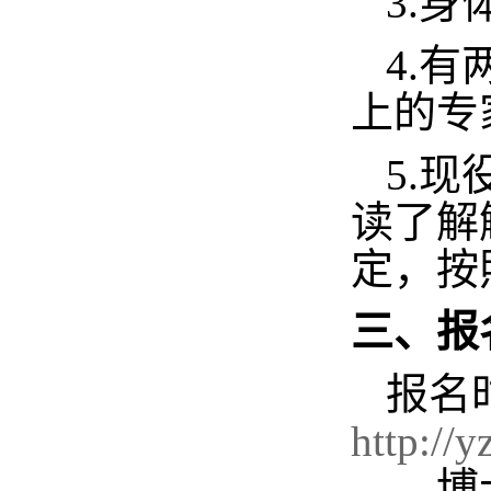
3.
4.
上的专
5.
读了解
定，按
三、报
报名
http://
——博