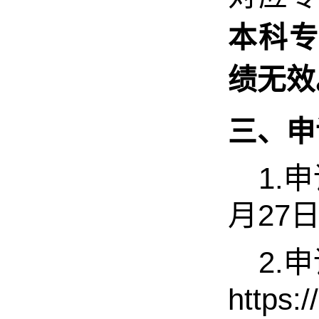
本科
绩无效
三、申
1.
申
27
月
2.
申
https:/