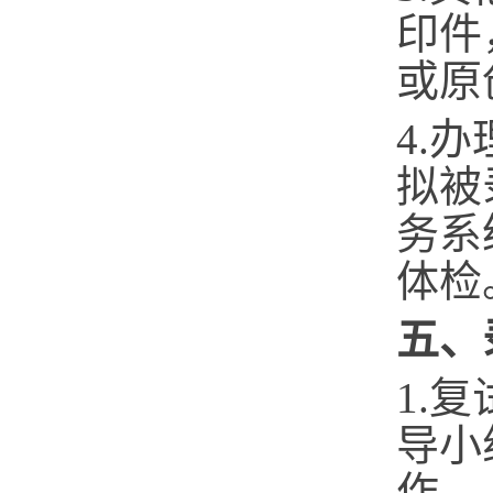
印件
或原
4.
办
拟被
务系
体检
五、
1.
导小
作。