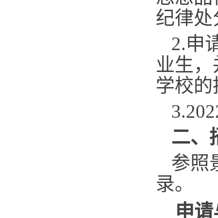
纪律处
2.
申
业生，
学校的
3.
202
二、
参照
录。
申请