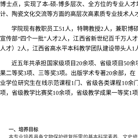
博士点，实现了本
-
硕
-
博多层次、全方位的专业人才
计、陶瓷文化交流等方面的高层次高素质专业技术人
学院现有教职员工
51
人，特聘教授
2
人，兼职博
宣传部“四个一批”人才
2
人，江西省新世纪百千万人
人才）
2
人，江西省高水平本科教学团队建设带头人
1
近五年共承担国家级项目
20
余项、省级项目
50
余
果二等奖
3
项、三等奖
3
项
。出版学术专著
20
余部，在
业学位研究生在线示范课程
1
门、省级各类课程
10
余
项，省级教学比赛奖
10
余项，省级
教学成果一等奖
1
项
一、培养目标
本专业培养
具备文物保护修复所需的基本科学素养、文史修